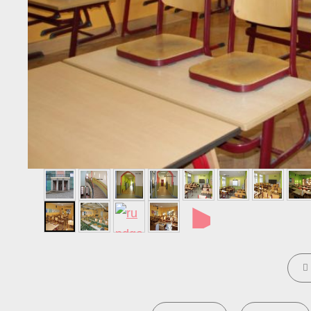
►
CATE
TAGS,