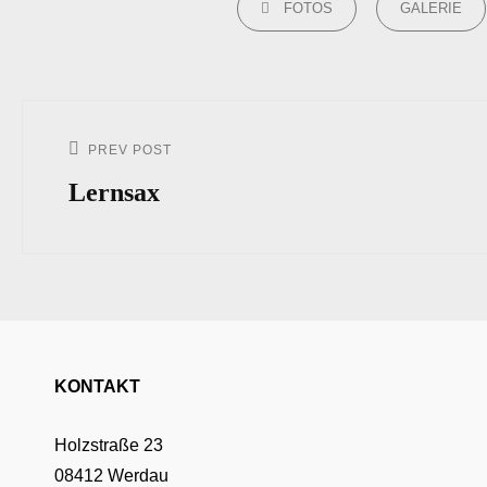
FOTOS
GALERIE
Beitrags-
Navigation
PREV POST
Previous
Post
Lernsax
KONTAKT
Holzstraße 23
08412 Werdau