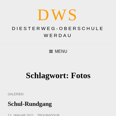
DWS
DIESTERWEG-OBERSCHULE
WERDAU
MENU
Schlagwort:
Fotos
CAT
GALERIEN
LINKS
Schul-Rundgang
POSTED
13. JANUAR 2021
TROUBADOUR