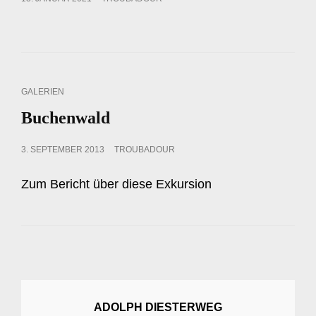
ON
CAT
GALERIEN
LINKS
Buchenwald
POSTED
3. SEPTEMBER 2013
TROUBADOUR
ON
Zum Bericht über diese Exkursion
ADOLPH DIESTERWEG