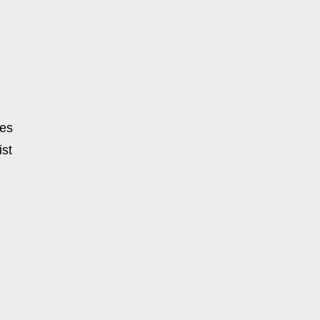
 es
st