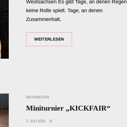
Westsachsen Es gibt Tage, an denen Regen
keine Rolle spielt. Tage, an denen
Zusammenhalt,
8.400
WEITERLESEN
EURO
FÜR
KLEINE
HELDEN
CAT
NEUIGKEITEN
LINKS
Miniturnier „KICKFAIR“
POSTED
3. JULI 2026
B.