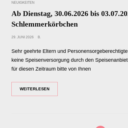
CAT
NEUIGKEITEN
LINKS
Ab Dienstag, 30.06.2026 bis 03.07.2
Schlemmerkörbchen
POSTED
29. JUNI 2026
B.
ON
Sehr geehrte Eltern und Personensorgeberechtigten
keine Speisenversorgung durch den Speisenanbie
für diesen Zeitraum bitte von Ihnen
AB
WEITERLESEN
DIENSTAG,
30.06.2026
BIS
03.07.2026:
KEIN
MITTAGESSEN
<span