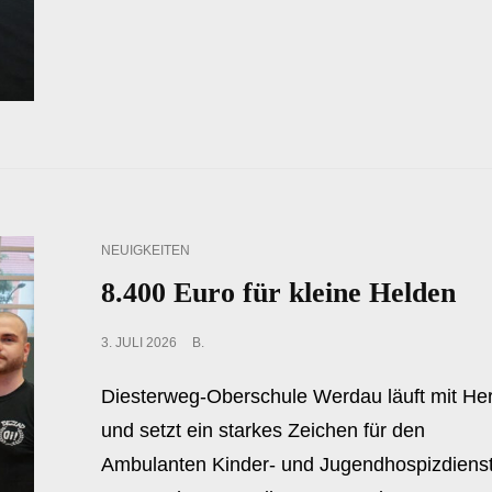
CAT
NEUIGKEITEN
LINKS
8.400 Euro für kleine Helden
POSTED
3. JULI 2026
B.
ON
Diesterweg-Oberschule Werdau läuft mit He
und setzt ein starkes Zeichen für den
Ambulanten Kinder- und Jugendhospizdiens