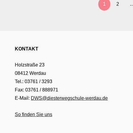
VON
1
2
class="nav-
CASSANDRA’S
subtitle
SCHLEMMERKÖRBCHEN
screen-
reader-
text">Page
</span>
KONTAKT
Holzstraße 23
08412 Werdau
Tel.: 03761 / 3293
Fax: 03761 / 888971
E-Mail:
DWS@diesterwegschule-werdau.de
So finden Sie uns