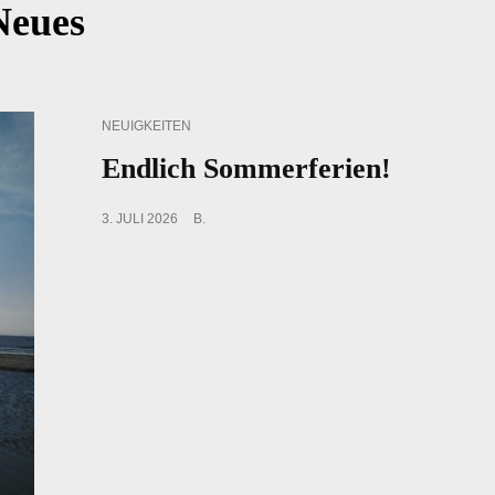
Neues
CAT
NEUIGKEITEN
LINKS
Endlich Sommerferien!
POSTED
3. JULI 2026
B.
ON