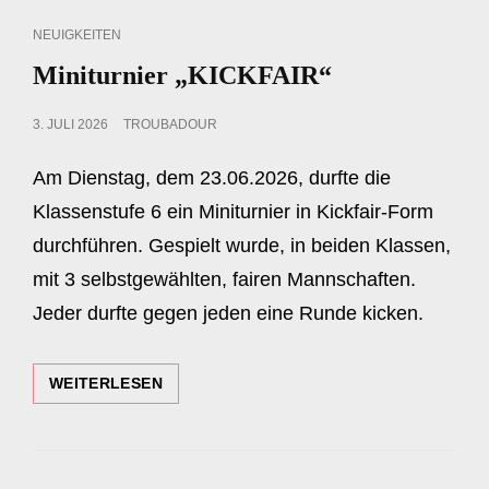
CAT
NEUIGKEITEN
LINKS
Miniturnier „KICKFAIR“
POSTED
3. JULI 2026
TROUBADOUR
ON
Am Dienstag, dem 23.06.2026, durfte die
Klassenstufe 6 ein Miniturnier in Kickfair-Form
durchführen. Gespielt wurde, in beiden Klassen,
mit 3 selbstgewählten, fairen Mannschaften.
Jeder durfte gegen jeden eine Runde kicken.
MINITURNIER
WEITERLESEN
„KICKFAIR“