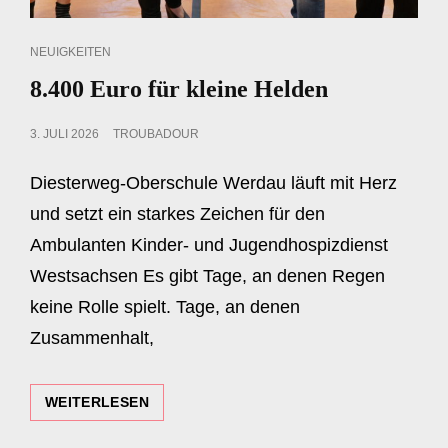
CAT
NEUIGKEITEN
LINKS
8.400 Euro für kleine Helden
POSTED
3. JULI 2026
TROUBADOUR
ON
Diesterweg-Oberschule Werdau läuft mit Herz
und setzt ein starkes Zeichen für den
Ambulanten Kinder- und Jugendhospizdienst
Westsachsen Es gibt Tage, an denen Regen
keine Rolle spielt. Tage, an denen
Zusammenhalt,
8.400
WEITERLESEN
EURO
FÜR