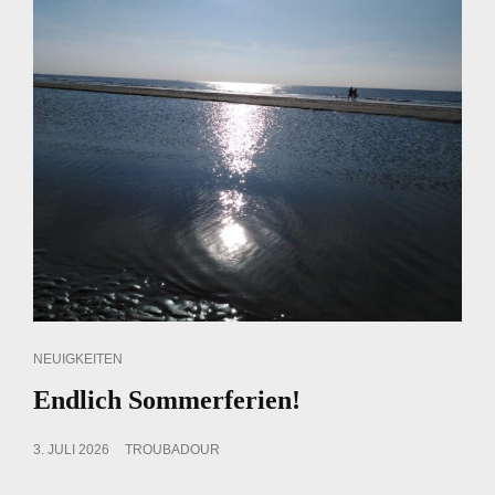
CAT
NEUIGKEITEN
LINKS
Endlich Sommerferien!
POSTED
3. JULI 2026
TROUBADOUR
ON