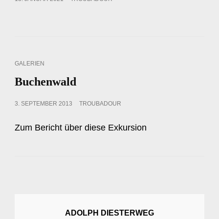
ON
CAT
GALERIEN
LINKS
Buchenwald
POSTED
3. SEPTEMBER 2013
TROUBADOUR
ON
Zum Bericht über diese Exkursion
ADOLPH DIESTERWEG