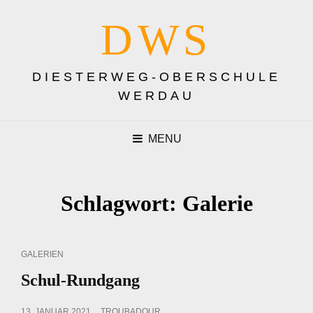
DWS
DIESTERWEG-OBERSCHULE
WERDAU
MENU
Schlagwort:
Galerie
CAT
GALERIEN
LINKS
Schul-Rundgang
POSTED
13. JANUAR 2021
TROUBADOUR