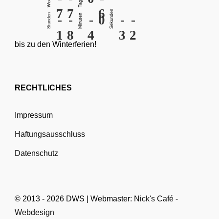
Tage
7
7
6
Sekunden
Stunden
Minuten
-
-
-
0
-
-
1
8
4
3
2
bis zu den Winterferien!
RECHTLICHES
Impressum
Haftungsausschluss
Datenschutz
© 2013 - 2026 DWS | Webmaster:
Nick's Café -
Webdesign