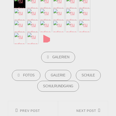
►
CATEGORIES
GALERIEN
TAGS,
FOTOS
GALERIE
SCHULE
SCHULRUNDGANG
Beitrags-
Navigation
PREV POST
NEXT POST
Previous
Next