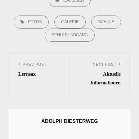
GALERIEN
TAGS,
FOTOS
GALERIE
SCHULE
SCHULRUNDGANG
Beitrags-
Navigation
PREV POST
NEXT POST
Previous
Next
Lernsax
Aktuelle
Post
Post
Informationen
ADOLPH DIESTERWEG