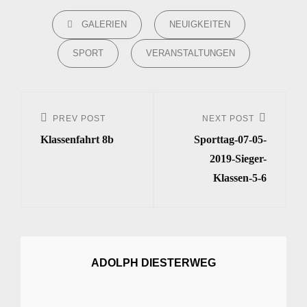
CATEGORIES
GALERIEN
NEUIGKEITEN
SPORT
VERANSTALTUNGEN
Beitrags-
Navigation
PREV POST
NEXT POST
Previous
Next
Klassenfahrt 8b
Sporttag-07-05-
Post
Post
2019-Sieger-
Klassen-5-6
ADOLPH DIESTERWEG