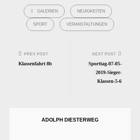
CATEGORIES
GALERIEN
NEUIGKEITEN
SPORT
VERANSTALTUNGEN
Beitrags-
Navigation
PREV POST
NEXT POST
Previous
Next
Klassenfahrt 8b
Sporttag-07-05-
Post
Post
2019-Sieger-
Klassen-5-6
ADOLPH DIESTERWEG