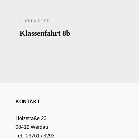
Beitrags-
Navigation
PREV POST
Previous
Post
Klassenfahrt 8b
KONTAKT
Holzstraße 23
08412 Werdau
Tel.: 03761 / 3293