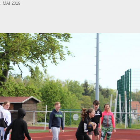
OSTED
2. MAI 2019
N