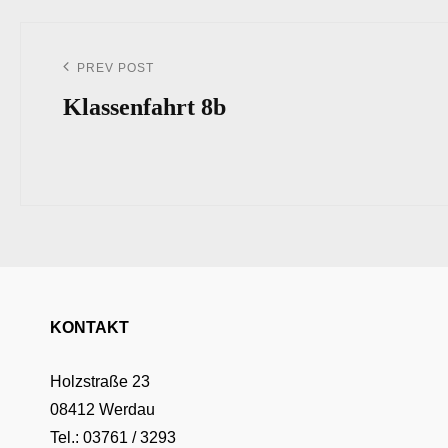
Beitrags-
Navigation
PREV POST
Previous
Post
Klassenfahrt 8b
KONTAKT
Holzstraße 23
08412 Werdau
Tel.: 03761 / 3293