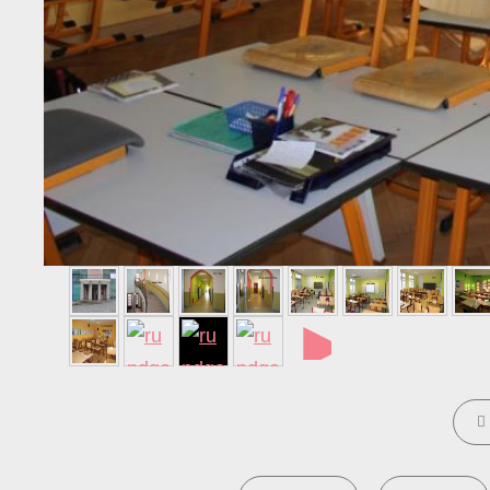
►
CATE
TAGS,