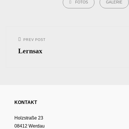
FOTOS
GALERIE
Beitrags-
Navigation
PREV POST
Previous
Post
Lernsax
KONTAKT
Holzstraße 23
08412 Werdau