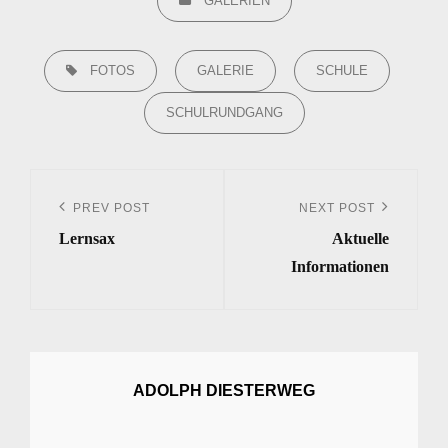
GALERIEN
TAGS,
FOTOS
GALERIE
SCHULE
SCHULRUNDGANG
Beitrags-
Navigation
PREV POST
NEXT POST
Previous
Next
Lernsax
Aktuelle
Post
Post
Informationen
ADOLPH DIESTERWEG