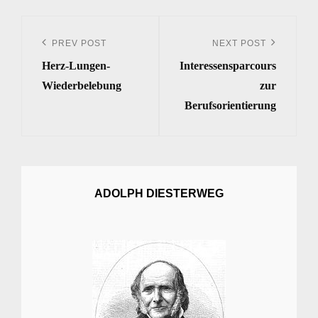
Beitrags-
Navigation
PREV POST
NEXT POST
Previous
Next
Herz-Lungen-
Interessensparcours
Post
Post
Wiederbelebung
zur
Berufsorientierung
ADOLPH DIESTERWEG