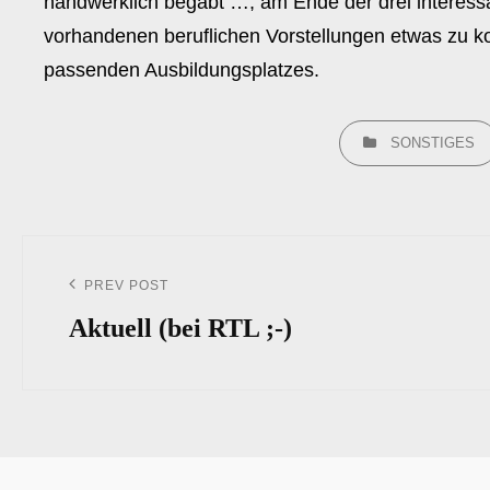
handwerklich begabt …, am Ende der drei interessa
vorhandenen beruflichen Vorstellungen etwas zu kon
passenden Ausbildungsplatzes.
CATEGORIES
SONSTIGES
Beitrags-
Navigation
PREV POST
Previous
Post
Aktuell (bei RTL ;-)