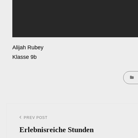
Alijah Rubey
Klasse 9b
CATEG
Beitrags-
Navigation
PREV POST
Previous
Post
Erlebnisreiche Stunden