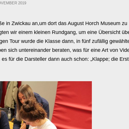
ED
OVEMBER 2019
aße in Zwickau an,um dort das August Horch Museum zu
lgten wir einem kleinen Rundgang, um eine Übersicht üb
 Tour wurde die Klasse dann, in fünf zufällig gewählt
pen sich untereinander beraten, was für eine Art von Vid
 es für die Darsteller dann auch schon: „Klappe; die Ers