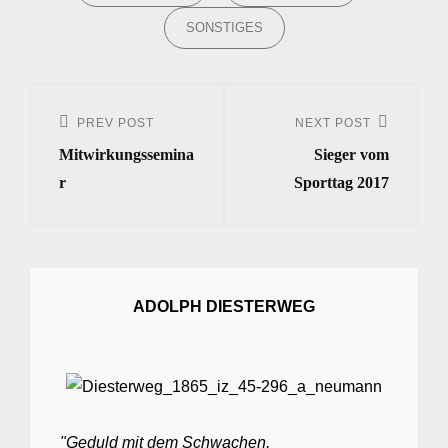
SONSTIGES
Beitrags-
Navigation
PREV POST
NEXT POST
Previous
Next
Mitwirkungssemina
Sieger vom
Post
Post
r
Sporttag 2017
ADOLPH DIESTERWEG
"Geduld mit dem Schwachen,