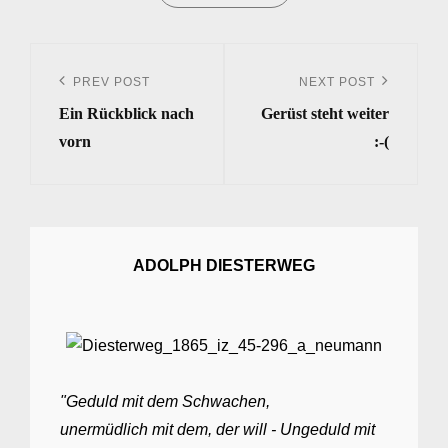
Beitrags-
Navigation
PREV POST
NEXT POST
Previous
Next
Ein Rückblick nach
Gerüst steht weiter
Post
Post
vorn
:-(
ADOLPH DIESTERWEG
"Geduld mit dem Schwachen,
unermüdlich mit dem, der will - Ungeduld mit