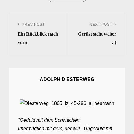
Beitrags-
Navigation
PREV POST
NEXT POST
Previous
Next
Ein Rückblick nach
Gerüst steht weiter
Post
Post
vorn
:-(
ADOLPH DIESTERWEG
"Geduld mit dem Schwachen,
unermüdlich mit dem, der will - Ungeduld mit