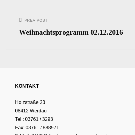
Beitrags-
Navigation
PREV POST
Previous
Post
Weihnachtsprogramm 02.12.2016
KONTAKT
Holzstraße 23
08412 Werdau
Tel.: 03761 / 3293
Fax: 03761 / 888971