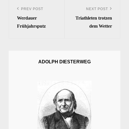
Beitrags-
Navigation
PREV POST
NEXT POST
Previous
Next
Werdauer
Triathleten trotzen
Post
Post
Frühjahrsputz
dem Wetter
ADOLPH DIESTERWEG