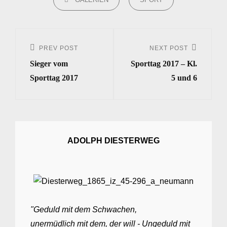
Beitrags-
Navigation
PREV POST
NEXT POST
Previous
Next
Sieger vom
Sporttag 2017 – Kl.
Post
Post
Sporttag 2017
5 und 6
ADOLPH DIESTERWEG
"Geduld mit dem Schwachen,
unermüdlich mit dem, der will - Ungeduld mit