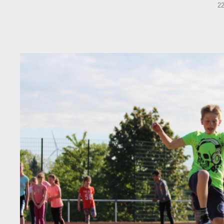
P
2
O