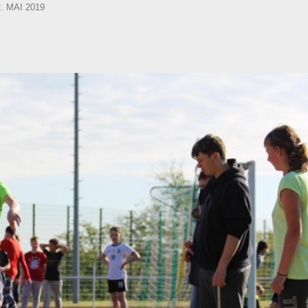
OSTED
2. MAI 2019
N