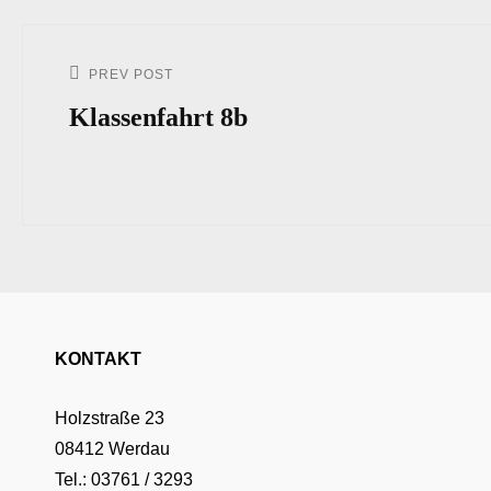
Beitrags-
Navigation
PREV POST
Previous
Post
Klassenfahrt 8b
KONTAKT
Holzstraße 23
08412 Werdau
Tel.: 03761 / 3293