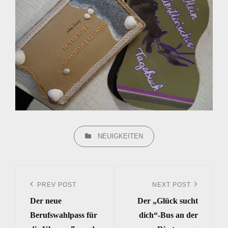
CATEGORIES
NEUIGKEITEN
Beitrags-
Navigation
PREV POST
NEXT POST
Previous
Next
Der neue
Der „Glück sucht
Post
Post
Berufswahlpass für
dich“-Bus an der