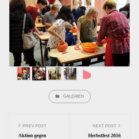
►
CATEGORIES
GALERIEN
Beitrags-
Navigation
PREV POST
NEXT POST
Previous
Next
Aktion gegen
Herbstfest 2016
Post
Post