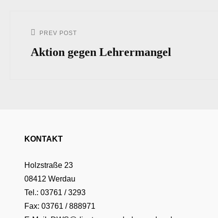
Beitrags-
Navigation
PREV POST
Previous
Post
Aktion gegen Lehrermangel
KONTAKT
Holzstraße 23
08412 Werdau
Tel.: 03761 / 3293
Fax: 03761 / 888971