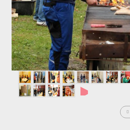
►
CATE