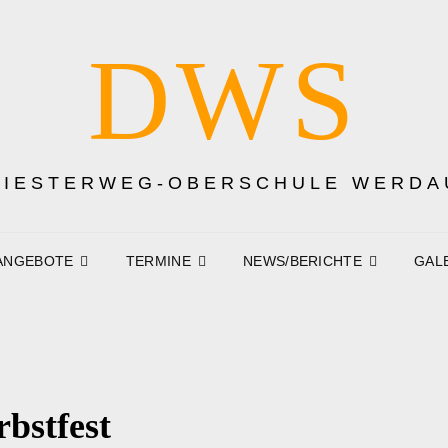
DWS
DIESTERWEG-OBERSCHULE WERDA
ANGEBOTE
TERMINE
NEWS/BERICHTE
GAL
bstfest