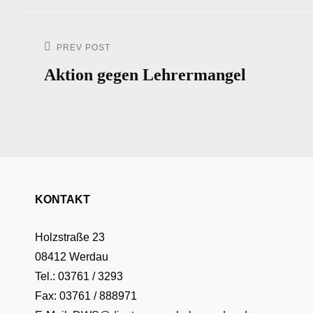
Beitrags-
Navigation
PREV POST
Previous
Post
Aktion gegen Lehrermangel
KONTAKT
Holzstraße 23
08412 Werdau
Tel.: 03761 / 3293
Fax: 03761 / 888971