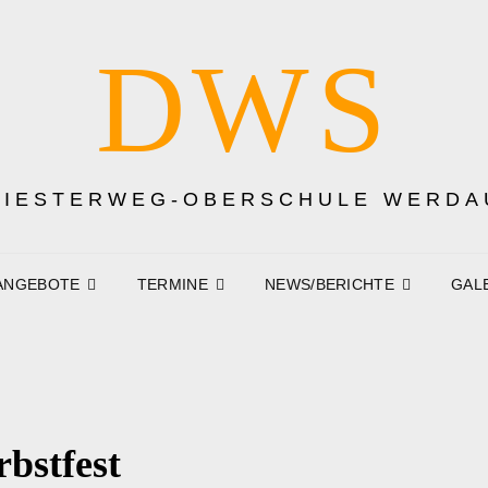
DWS
DIESTERWEG-OBERSCHULE WERDA
ANGEBOTE
TERMINE
NEWS/BERICHTE
GAL
bstfest