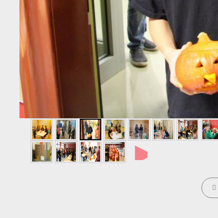
►
CATE