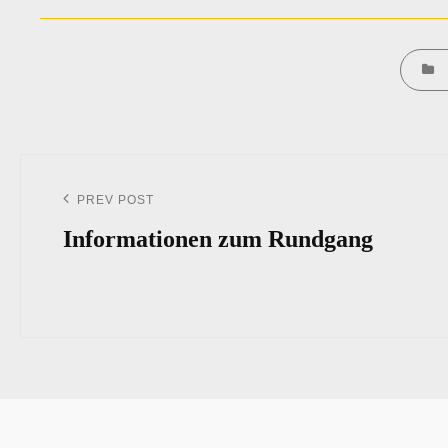
CATEG
Beitrags-
Navigation
PREV POST
Previous
Post
Informationen zum Rundgang