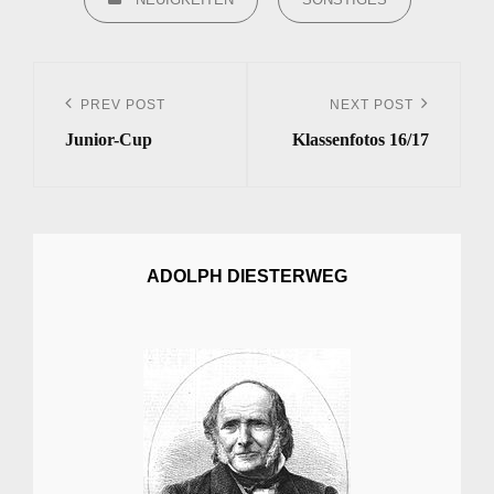
Beitrags-
Navigation
PREV POST
NEXT POST
Previous
Next
Junior-Cup
Klassenfotos 16/17
Post
Post
ADOLPH DIESTERWEG