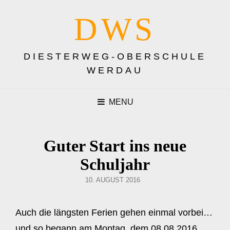
DWS
DIESTERWEG-OBERSCHULE
WERDAU
MENU
Guter Start ins neue
Schuljahr
POSTED
10. AUGUST 2016
ON
Auch die längsten Ferien gehen einmal vorbei…
und so begann am Montag, dem 08.08.2016,