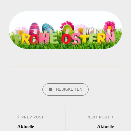
CATEGORIES
NEUIGKEITEN
Beitrags-
Navigation
PREV POST
NEXT POST
Previous
Next
Aktuelle
Aktuelle
Post
Post