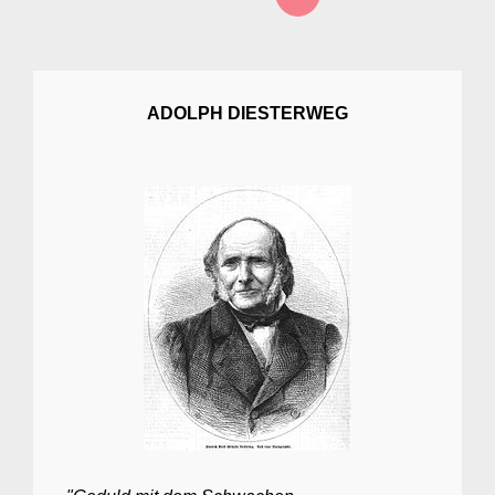
screen-
reader-
text">Page
</span>
ADOLPH DIESTERWEG