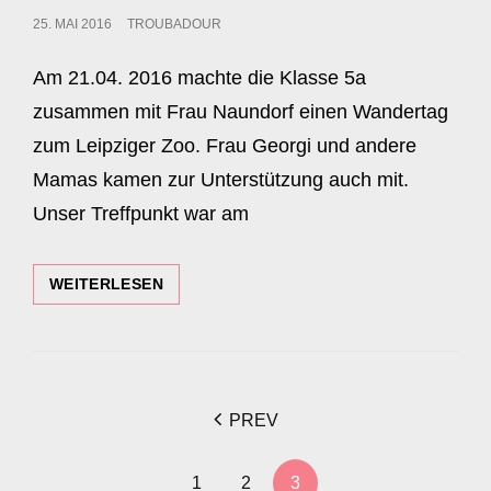
POSTED
25. MAI 2016
TROUBADOUR
ON
Am 21.04. 2016 machte die Klasse 5a
zusammen mit Frau Naundorf einen Wandertag
zum Leipziger Zoo. Frau Georgi und andere
Mamas kamen zur Unterstützung auch mit.
Unser Treffpunkt war am
5A
WEITERLESEN
IM
LEIPZIGER
ZOO
<span
PREV
class="nav-
subtitle
1
2
3