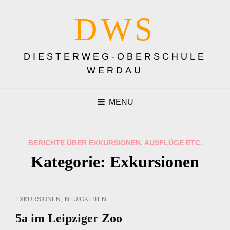
DWS
DIESTERWEG-OBERSCHULE
WERDAU
MENU
BERICHTE ÜBER EXKURSIONEN, AUSFLÜGE ETC.
Kategorie:
Exkursionen
CAT
,
EXKURSIONEN
NEUIGKEITEN
LINKS
5a im Leipziger Zoo