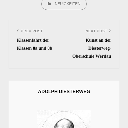
CATEGORIES
NEUIGKEITEN
Beitrags-
Navigation
PREV POST
NEXT POST
Previous
Next
Klassenfahrt der
Kunst an der
Post
Post
Klassen 8a und 8b
Diesterweg-
Oberschule Werdau
ADOLPH DIESTERWEG