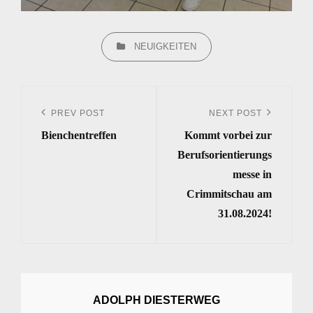
CATEGORIES
NEUIGKEITEN
Beitrags-
Navigation
PREV POST
NEXT POST
Previous
Next
Bienchentreffen
Kommt vorbei zur
Post
Post
Berufsorientierungs
messe in
Crimmitschau am
31.08.2024!
ADOLPH DIESTERWEG