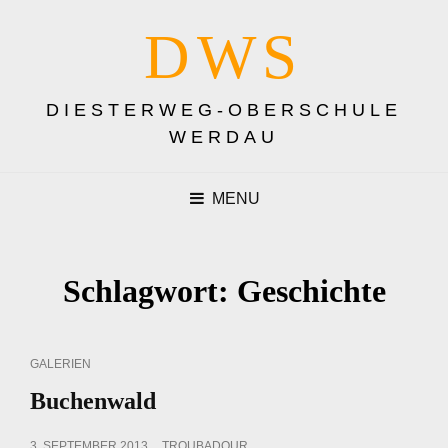
DWS
DIESTERWEG-OBERSCHULE
WERDAU
MENU
Schlagwort:
Geschichte
CAT
GALERIEN
LINKS
Buchenwald
POSTED
3. SEPTEMBER 2013
TROUBADOUR