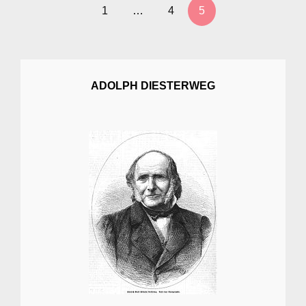
1
…
4
5
screen-
reader-
text">Page
</span>
ADOLPH DIESTERWEG