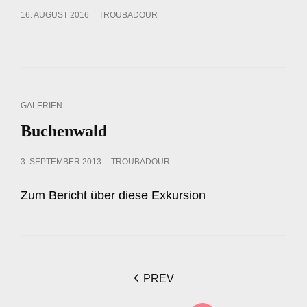
POSTED
16. AUGUST 2016
TROUBADOUR
ON
CAT
GALERIEN
LINKS
Buchenwald
POSTED
3. SEPTEMBER 2013
TROUBADOUR
ON
Zum Bericht über diese Exkursion
<span
PREV
class="nav-
subtitle